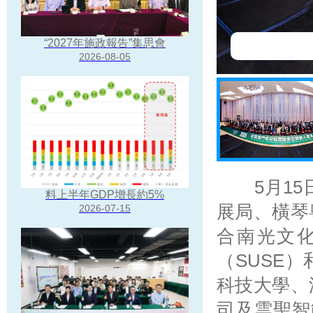
“2027年施政報告”集思會
流環節
流環節
節
節
節
節
節
節
2026-08-05
5月15日
料上半年GDP增長約5%
展局、橫琴
2026-07-15
合南光文
（SUSE
科技大學、
司及雲聖智