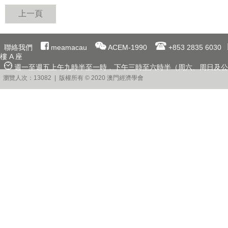
上一頁
聯絡我們
meamacau
ACEM-1990
+853 2835 6030
樓 A 座
週一至週五上午九時半至一時﹐下午三時至六時半（周六、周日及公
瀏覽人次：13082 | 版權所有 © 2020 澳門經濟學會