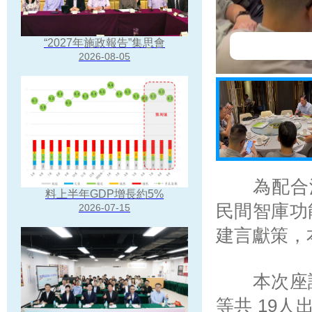
“2027年施政報告”集思會
片3
片4
片5
片6
2026-08-05
為配合澳門
料上半年GDP增長約5%
民間智庫功
2026-07-15
建言獻策，
本次座談
等共 19