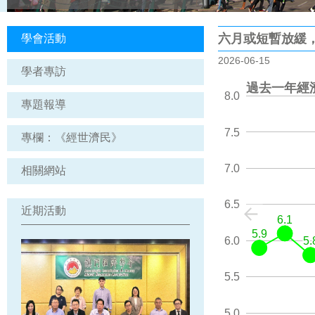
六月或短暫放緩
學會活動
2026-06-15
學者專訪
過去一年經
8.0
專題報導
7.5
專欄：《經世濟民》
7.0
相關網站
6.5
近期活動
6.1
6.1
5.9
5.9
6.0
5.
5.
5.5
5.0