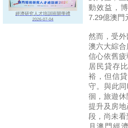
動效益，博
經濟研究人才培訓班開學禮
7.29億澳
2026-07-04
然而，受外
澳六大綜合
信心依舊疲
居民貸存比
裕，但信貸
守。與此同
徊，旅遊休
提升及房地
段，尚未看
月澳門經濟