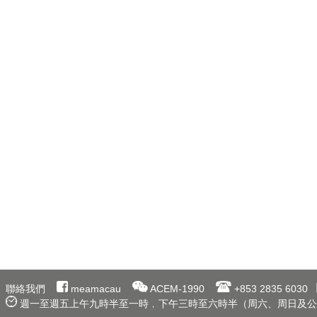
聯絡我們
meamacau
ACEM-1990
+853 2835 6030
週一至週五上午九時半至一時﹐下午三時至六時半（周六、周日及公