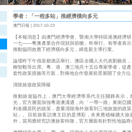
學者：「一程多站」推經濟橫向多元
澳門日報 | 2017-10-23
【本報消息】由澳門經濟學會、暨南大學特區港澳經濟研
一七——粵澳產業合作現狀與前瞻」昨舉行。有學者表示
推動協同效應下經濟橫向多元，締造新主導行業。
論壇昨下午假皇都酒店舉行。澳區全國人大代表劉藝良，
柳智毅等出席。粤、港、澳三地共十五位專家學者，從產
套性政策措施等方面，對兩地合作發展前景展開了全方位
清除旅遊政策障礙
推動旅遊協作上，澳門大學經濟學系代主任關鋒表示，
光，官方層面加強粵港澳溝通，向「一帶一路」東南亞國
利各國居民的政策，盡量清除海外旅客到三地旅遊的政策
站」。目前旅客訪澳主目的是博彩，未來應積極擴大旅
外，當局應研究訪澳旅客特徵，官方層面有針對性地協商