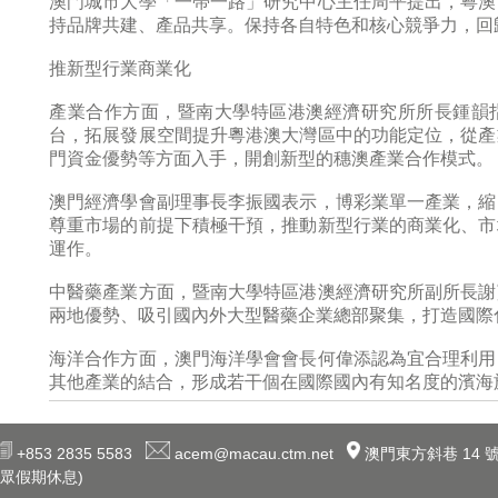
澳門城市大學「一帶一路」研究中心主任周平提出，粵澳
持品牌共建、產品共享。保持各自特色和核心競爭力，回
推新型行業商業化
產業合作方面，暨南大學特區港澳經濟研究所所長鍾韻
台，拓展發展空間提升粵港澳大灣區中的功能定位，從產
門資金優勢等方面入手，開創新型的穗澳產業合作模式。
澳門經濟學會副理事長李振國表示，博彩業單一產業，縮
尊重市場的前提下積極干預，推動新型行業的商業化、市
運作。
中醫藥產業方面，暨南大學特區港澳經濟研究所副所長謝
兩地優勢、吸引國內外大型醫藥企業總部聚集，打造國際
海洋合作方面，澳門海洋學會會長何偉添認為宜合理利用
其他產業的結合，形成若干個在國際國內有知名度的濱海
+853 2835 5583
acem@macau.ctm.net
澳門東方斜巷 14 號
眾假期休息)