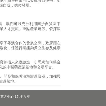
兩地旅遊產業可以發揮各自優勢，堅
歸自我，錯位發展。
指，澳門可以充分利用南沙自貿區平
業人才交流、重點產業建設、發揮澳
窄了粵澳合作的發展空間，政府應在
場化，保證行業能夠獨立生存及健康
寶劍指未來應該進一步思考如何整合
化的中醫藥產業基地和交易平台。
、開發和保護濱海旅遊資源，加強與
旅遊勝地。
東方中心 12 樓 A 座