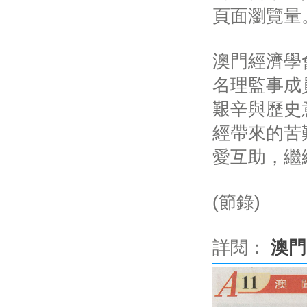
頁面瀏覽量
澳門經濟學
名理監事成
艱辛與歷史
經帶來的苦
愛互助，繼
(節錄)
詳閱：
澳門