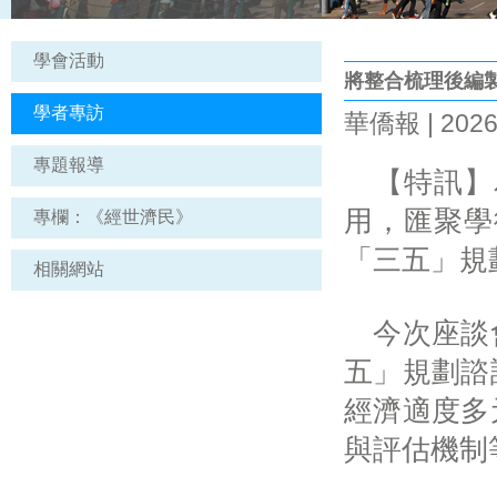
學會活動
將整合梳理後編
學者專訪
華僑報 | 2026
專題報導
【特訊】
用，匯聚學
專欄：《經世濟民》
「三五」規
相關網站
今次座談會
五」規劃諮
經濟適度多
與評估機制