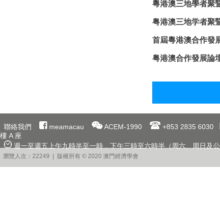
粵港澳三地學者聚暨
粤港澳三地学者聚暨
首屆粵港澳合作發
粤港澳合作發展論
聯絡我們
meamacau
ACEM-1990
+853 2835 6030
樓 A 座
週一至週五上午九時半至一時﹐下午三時至六時半（周六、周日及公
瀏覽人次：22249 | 版權所有 © 2020 澳門經濟學會