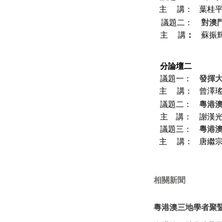
主 講：
葉桂
議題二：
對澳
主 講
：
蘇振
分論壇二
議題一：
發揮
主 講：
曾澤瑤
議題二：
粵港
主 講：
謝漢
議題三：
粵港
主 講：
唐繼
相關新聞
粵港澳三地學者聚暨