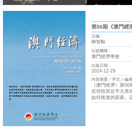
第56期《澳門經
主編：
柳智毅
出版機構：
澳門經濟學會
出版日期：
2024-12-29
內容摘要／序言／編
《澳門經濟》第5
並領悟習近平主席
如何推進的探索。