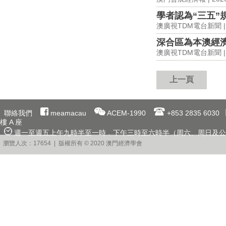
學者認為“三五”
澳廣視TDM電台新聞 | 2
深合區為本澳經
澳廣視TDM電台新聞 | 2
上一頁
聯絡我們
meamacau
ACEM-1990
+853 2835 6030
樓 A 座
週一至週五上午九時半至一時﹐下午三時至六時半（周六、周日及公
瀏覽人次：17654 | 版權所有 © 2020 澳門經濟學會