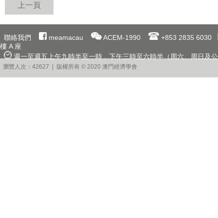
上一頁
聯絡我們
meamacau
ACEM-1990
+853 2835 6030
樓 A 座
週一至週五上午九時半至一時﹐下午三時至六時半（周六、周日及公
瀏覽人次：42627 | 版權所有 © 2020 澳門經濟學會