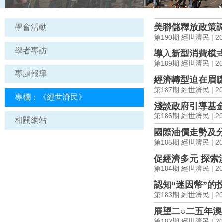
美聯儲釋放政策
學會活動
第190期 經世濟民 | 202
學者專訪
導入新型消費模式
第189期 經世濟民 | 202
專題報導
經濟轉型迫在眉睫
第187期 經世濟民 | 202
專欄：《經世濟民》
淺談政府引導基
第186期 經世濟民 | 202
相關網站
國際油價走勢及
第185期 經世濟民 | 202
促經濟多元 探索
第184期 經世濟民 | 202
認知“迷因幣”的
第183期 經世濟民 | 202
展望二○二五年
第182期 經世濟民 | 202