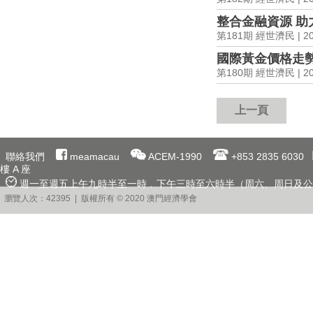
整合金融資源 助
第181期 經世濟民 | 202
國際黃金價格走
第180期 經世濟民 | 202
上一頁
聯絡我們
meamacau
ACEM-1990
+853 2835 6030
樓 A 座
週一至週五上午九時半至一時﹐下午三時至六時半（周六、周日及公
瀏覽人次：42395 | 版權所有 © 2020 澳門經濟學會