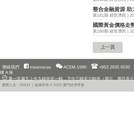
整合金融資源 助
第181期 經世濟民 | 202
國際黃金價格走
第180期 經世濟民 | 202
上一頁
聯絡我們
meamacau
ACEM-1990
+853 2835 6030
樓 A 座
週一至週五上午九時半至一時﹐下午三時至六時半（周六、周日及公
瀏覽人次：45933 | 版權所有 © 2020 澳門經濟學會