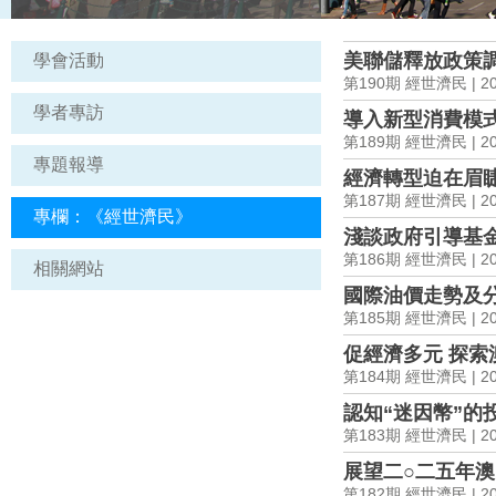
美聯儲釋放政策
學會活動
第190期 經世濟民 | 202
學者專訪
導入新型消費模式
第189期 經世濟民 | 202
專題報導
經濟轉型迫在眉睫
第187期 經世濟民 | 202
專欄：《經世濟民》
淺談政府引導基
第186期 經世濟民 | 202
相關網站
國際油價走勢及
第185期 經世濟民 | 202
促經濟多元 探索
第184期 經世濟民 | 202
認知“迷因幣”的
第183期 經世濟民 | 202
展望二○二五年
第182期 經世濟民 | 202