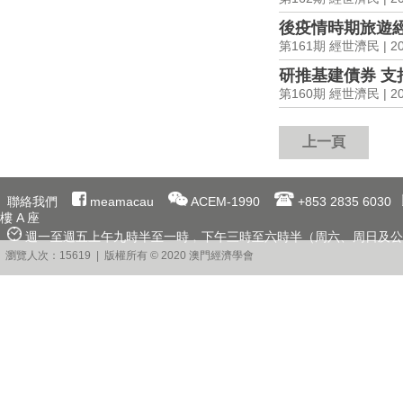
後疫情時期旅遊
第161期 經世濟民 | 202
研推基建債券 支
第160期 經世濟民 | 202
上一頁
聯絡我們
meamacau
ACEM-1990
+853 2835 6030
樓 A 座
週一至週五上午九時半至一時﹐下午三時至六時半（周六、周日及公
瀏覽人次：15619 | 版權所有 © 2020 澳門經濟學會